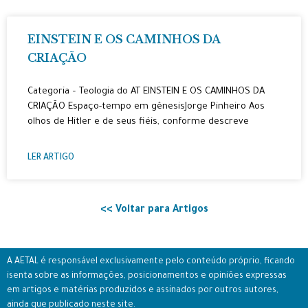
EINSTEIN E OS CAMINHOS DA
CRIAÇÃO
Categoria – Teologia do AT EINSTEIN E OS CAMINHOS DA
CRIAÇÃO Espaço-tempo em gênesisJorge Pinheiro Aos
olhos de Hitler e de seus fiéis, conforme descreve
LER ARTIGO
<< Voltar para Artigos
A AETAL é responsável exclusivamente pelo conteúdo próprio, ficando
isenta sobre as informações, posicionamentos e opiniões expressas
em artigos e matérias produzidos e assinados por outros autores,
ainda que publicado neste site.