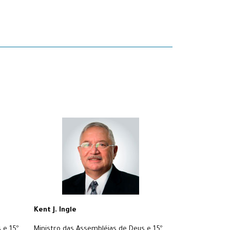
Kent J. Ingle
 e 15º
Ministro das Assembléias de Deus e 15º