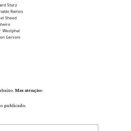
ard Sturz
onaldo Ramos
sel Sheed
inheiro
r Westphal
son Gervoni
 abaixo.
Mas atenção:
ão publicado;