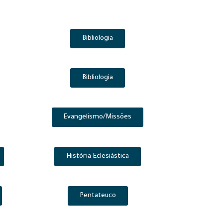
Bibliologia
Bibliologia
Evangelismo/Missões
História Eclesiástica
Pentateuco