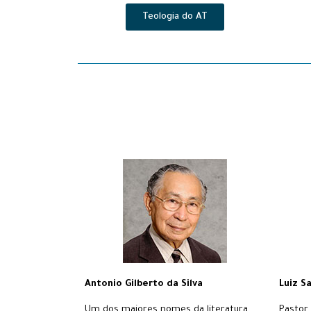
Teologia do AT
Antonio Gilberto da Silva
Luiz S
Um dos maiores nomes da literatura
Pastor 