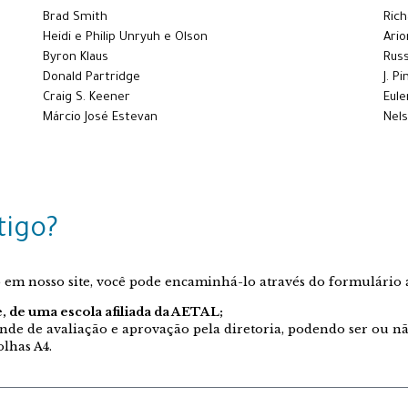
Brad Smith
Rich
Heidi e Philip Unryuh e Olson
Ari
Byron Klaus
Rus
Donald Partridge
J. P
Craig S. Keener
Eule
Márcio José Estevan
Nel
tigo?
o em nosso site, você pode encaminhá-lo através do formulário
, de uma escola afiliada da AETAL;
ende de avaliação e aprovação pela diretoria, podendo ser ou n
olhas A4.