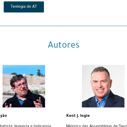
Teologia do AT
Autores
ayão
Kent J. Ingle
batista, linguista e hebraísta,
Ministro das Assembléias de Deus