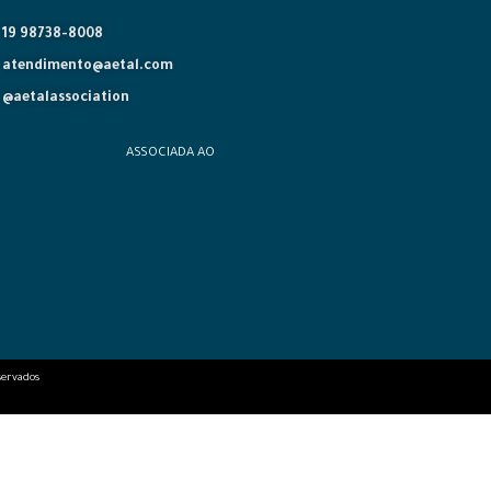
19 98738-8008
atendimento@aetal.com
@aetalassociation
ASSOCIADA AO
servados