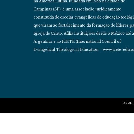
na América Latina. Fundada em 1968 na cidade de
Campinas (SP), é uma associação juridicamente
constituída de escolas evangélicas de educação teológ
que visam ao fortalecimento da formação de líderes pa
Igreja de Cristo. Afilia instituições desde o México até a
Argentina, e ao ICETE (International Council of
Evangelical Theological Education – www.icete-edu.or
AETAL –