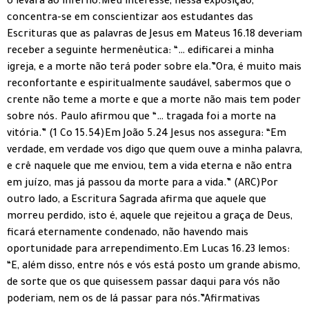
o levará ao inferno.Meu interesse, nessa exposição,
concentra-se em conscientizar aos estudantes das
Escrituras que as palavras de Jesus em Mateus 16.18 deveriam
receber a seguinte hermenêutica: “… edificarei a minha
igreja, e a morte não terá poder sobre ela.”Ora, é muito mais
reconfortante e espiritualmente saudável, sabermos que o
crente não teme a morte e que a morte não mais tem poder
sobre nós. Paulo afirmou que “… tragada foi a morte na
vitória.” (1 Co 15.54)Em João 5.24 Jesus nos assegura: “Em
verdade, em verdade vos digo que quem ouve a minha palavra,
e crê naquele que me enviou, tem a vida eterna e não entra
em juízo, mas já passou da morte para a vida.” (ARC)Por
outro lado, a Escritura Sagrada afirma que aquele que
morreu perdido, isto é, aquele que rejeitou a graça de Deus,
ficará eternamente condenado, não havendo mais
oportunidade para arrependimento.Em Lucas 16.23 lemos:
“E, além disso, entre nós e vós está posto um grande abismo,
de sorte que os que quisessem passar daqui para vós não
poderiam, nem os de lá passar para nós.”Afirmativas