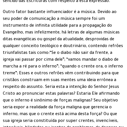
sentido das Escrituras com respeito a esta expressão.
Outro fator bastante influenciador é a música. Devido ao
seu poder de comunicação a música sempre foi um
instrumento de infinita utilidade para a propagação do
Evangelho, mas infelizmente, há letras de algumas músicas
ditas evangélicas ou gospel da atualidade, desprovidas de
qualquer conceito teológico e doutrinário, contendo refrões
triunfalistas tais como:“Se o diabo não sair da frente, a
igreja vai passar por cima dele”; “vamos mandar o diabo de
marcha a ré para o inferno”; “quando o crente ora, o inferno
treme”; Esses e outros refrões vêm contribuindo para que
cristãos construam em suas mentes uma ideia errônea a
respeito do assunto. Seria esta a intenção do Senhor Jesus
Cristo ao pronunciar estas palavras? Estaria Ele afirmando
que o inferno é sinônimo de forças malignas? Seu objetivo
seria expor a realidade da força maligna que gerencia o
inferno, mas que o crente está acima desta força? Ou que
sua igreja seria constituída por super crentes, invencíveis,