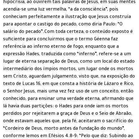
hipocrisia, ao ouvirem tais palavras de Jesus, em suas mentes
acendia-se uma luz vermelha, “a da consciência”, pois
conheciam perfeitamente a ilustração que Jesus construía
para apontar o castigo do pecado, como diria Paulo: “O
salário do pecado”.Com toda certeza, o conteúdo exposto é
suficiente para concluirmos que o termo Géenna faz
referência ao inferno eterno de fogo, enquanto que a
expressão Hades, traduzida como “inferno”, refere-se a um
lugar de eterna separação de Deus, como um local do estado
intermediário dos ímpios mortos, um lugar onde os mortos
sem Cristo, aguardam julgamento, visto que, na exposição do
texto de Lucas 16, em que consta a história de Lázaro e Rico,
o Senhor Jesus, mais uma vez fez uso de um conceito, então
conhecido, para ensinar uma verdade eterna, afirmando que
lá havia duas partições: o Hades para onde iam os mortos
perdidos por rejeitarem a graça de Deus e o Seio de Abraão,
onde estavam aqueles que, pela fé, aceitaram o sacrifício do
“Cordeiro de Deus, morto antes da fundação do mundo”,
conforme lemos em Efésios 4.8-9: “Pelo que diz: Subindo ao