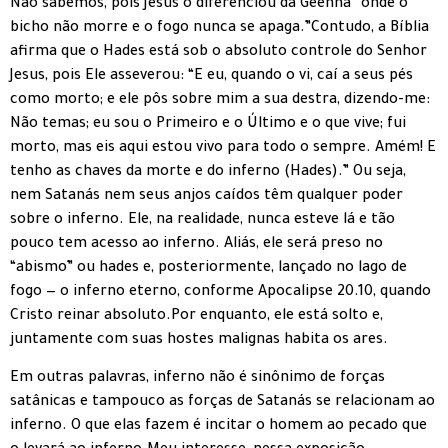
Não sabemos, pois Jesus o diferenciou da Géenna “onde o
bicho não morre e o fogo nunca se apaga.”Contudo, a Bíblia
afirma que o Hades está sob o absoluto controle do Senhor
Jesus, pois Ele asseverou: “E eu, quando o vi, caí a seus pés
como morto; e ele pôs sobre mim a sua destra, dizendo-me:
Não temas; eu sou o Primeiro e o Último e o que vive; fui
morto, mas eis aqui estou vivo para todo o sempre. Amém! E
tenho as chaves da morte e do inferno (Hades).” Ou seja,
nem Satanás nem seus anjos caídos têm qualquer poder
sobre o inferno. Ele, na realidade, nunca esteve lá e tão
pouco tem acesso ao inferno. Aliás, ele será preso no
“abismo” ou hades e, posteriormente, lançado no lago de
fogo — o inferno eterno, conforme Apocalipse 20.10, quando
Cristo reinar absoluto.Por enquanto, ele está solto e,
juntamente com suas hostes malignas habita os ares.
Em outras palavras, inferno não é sinônimo de forças
satânicas e tampouco as forças de Satanás se relacionam ao
inferno. O que elas fazem é incitar o homem ao pecado que