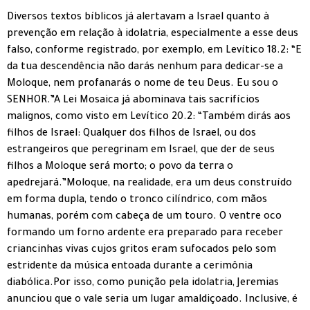
Diversos textos bíblicos já alertavam a Israel quanto à
prevenção em relação à idolatria, especialmente a esse deus
falso, conforme registrado, por exemplo, em Levítico 18.2: “E
da tua descendência não darás nenhum para dedicar-se a
Moloque, nem profanarás o nome de teu Deus. Eu sou o
SENHOR.”A Lei Mosaica já abominava tais sacrifícios
malignos, como visto em Levítico 20.2: “Também dirás aos
filhos de Israel: Qualquer dos filhos de Israel, ou dos
estrangeiros que peregrinam em Israel, que der de seus
filhos a Moloque será morto; o povo da terra o
apedrejará.”Moloque, na realidade, era um deus construído
em forma dupla, tendo o tronco cilíndrico, com mãos
humanas, porém com cabeça de um touro. O ventre oco
formando um forno ardente era preparado para receber
criancinhas vivas cujos gritos eram sufocados pelo som
estridente da música entoada durante a cerimônia
diabólica.Por isso, como punição pela idolatria, Jeremias
anunciou que o vale seria um lugar amaldiçoado. Inclusive, é