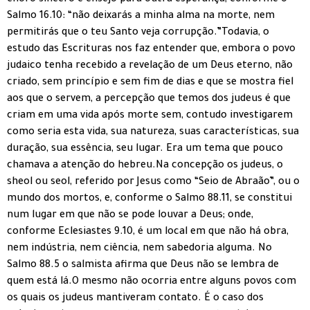
choro sincero e ensejo para outra esperança, conforme o
Salmo 16.10: “não deixarás a minha alma na morte, nem
permitirás que o teu Santo veja corrupção.”Todavia, o
estudo das Escrituras nos faz entender que, embora o povo
judaico tenha recebido a revelação de um Deus eterno, não
criado, sem princípio e sem fim de dias e que se mostra fiel
aos que o servem, a percepção que temos dos judeus é que
criam em uma vida após morte sem, contudo investigarem
como seria esta vida, sua natureza, suas características, sua
duração, sua essência, seu lugar. Era um tema que pouco
chamava a atenção do hebreu.Na concepção os judeus, o
sheol ou seol, referido por Jesus como “Seio de Abraão”, ou o
mundo dos mortos, e, conforme o Salmo 88.11, se constitui
num lugar em que não se pode louvar a Deus; onde,
conforme Eclesiastes 9.10, é um local em que não há obra,
nem indústria, nem ciência, nem sabedoria alguma. No
Salmo 88.5 o salmista afirma que Deus não se lembra de
quem está lá.O mesmo não ocorria entre alguns povos com
os quais os judeus mantiveram contato. É o caso dos