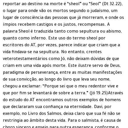
reportar ao destino na morte é “sheol” ou “Seol” (Dt 32.22),
o lugar para onde vão os mortos segundo o judaísmo, um
lugar de consciência das pessoas que já morreram, e onde os
ímpios recebem castigos e os justos, recompensas. A
palavra Sheol é traduzida tanto como sepultura ou abismo,
quanto como inferno. Este uso do termo sheol por
escritores do AT, por vezes, parece indicar que criam que a
vida findava-se na sepultura. No entanto, crentes
veterotestamentários como Jó, não deixam dúvidas de que
criam em uma vida após morte. Este ilustre servo de Deus,
paradigma de perseverança, entre as muitas manifestações
de sua convicção, ao longo do livro que leva seu nome,
chegou a exclamar: “Porque sei que o meu redentor vive e
que por fim se levantará de sobre a terra.” (Jó 19.25)Através
do estudo do AT encontramos outros exemplos de homens
que declararam sua confiança na eternidade. Davi, por
exemplo, no Livro dos Salmos, deixa claro que sua fé não se
restringia ao âmbito desta vida. Para o salmista, é causa de