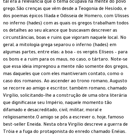
tal era a relevância que o tema ocupava na mente do povo
grego.São crenças que vêm desde a Teogonia de Hesíodo, e
dos poemas épicos Ilíada e Odisseia de Homero, com Ulisses
no inferno (hades) com as quais os gregos trabalham todos
os detalhes ao seu alcance que buscavam descrever as
circunstâncias, boas e ruins que vigoram naquele local. No
geral, a mitologia grega separou o inferno (hades) em
algumas partes, entre elas: a boa – os vergéis Elíseos – para
os bons e a ruim para os maus, no caso, o tártaro. Note-se
que essa ideia impregnou a mente não somente dos gregos,
mas daqueles que com eles mantiveram contato, como o
caso dos romanos. Ao ascender ao trono romano, Augusto
se recorre ao amigo e escritor, também romano, chamado
Virgílio, solicitando-lhe a construção de uma obra literária
que dignificasse seu Império, naquele momento tão
difamado e desacreditado, civil, militar, moral e
religiosamente.O amigo se pôs a escrever o, hoje, famoso
best-seller Eneida. Nesta obra Virgílio descreve a guerra de
Tróia e a fuga do protagonista do enredo chamado Enéias.