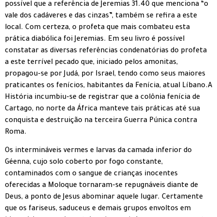
possível que a referência de Jeremias 31.40 que menciona “o
vale dos cadáveres e das cinzas”, também se refira a este
local. Com certeza, o profeta que mais combateu esta
prática diabólica foi Jeremias. Em seu livro é possível
constatar as diversas referências condenatórias do profeta
a este terrível pecado que, iniciado pelos amonitas,
propagou-se por Judá, por Israel, tendo como seus maiores
praticantes os fenícios, habitantes da Fenícia, atual Líbano.A
História incumbiu-se de registrar que a colônia fenícia de
Cartago, no norte da África manteve tais práticas até sua
conquista e destruição na terceira Guerra Púnica contra
Roma.
Os intermináveis vermes e larvas da camada inferior do
Géenna, cujo solo coberto por fogo constante,
contaminados com o sangue de crianças inocentes
oferecidas a Moloque tornaram-se repugnáveis diante de
Deus, a ponto de Jesus abominar aquele lugar. Certamente
que os fariseus, saduceus e demais grupos envoltos em