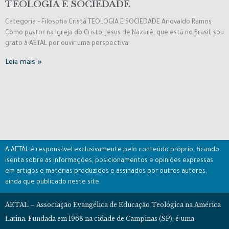
TEOLOGIA E SOCIEDADE
Categoria – Filosofia Cristã TEOLOGIA E SOCIEDADE Ariovaldo Ramos
Como pastor na Igreja do Cristo, Jesus de Nazaré, que está no Brasil, sou
grato à AETAL por ouvir uma perspectiva
Leia mais »
A AETAL é responsável exclusivamente pelo conteúdo próprio, ficando
isenta sobre as informações, posicionamentos e opiniões expressas
em artigos e matérias produzidos e assinados por outros autores,
ainda que publicado neste site.
AETAL – Associação Evangélica de Educação Teológica na América
Latina. Fundada em 1968 na cidade de Campinas (SP), é uma