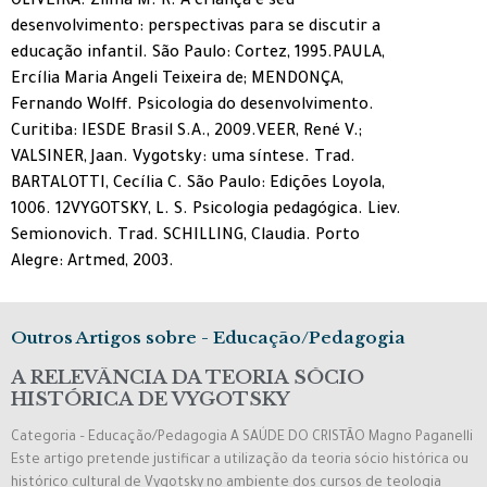
OLIVEIRA. Zilma M. R. A criança e seu
desenvolvimento: perspectivas para se discutir a
educação infantil. São Paulo: Cortez, 1995.PAULA,
Ercília Maria Angeli Teixeira de; MENDONÇA,
Fernando Wolff. Psicologia do desenvolvimento.
Curitiba: IESDE Brasil S.A., 2009.VEER, René V.;
VALSINER, Jaan. Vygotsky: uma síntese. Trad.
BARTALOTTI, Cecília C. São Paulo: Edições Loyola,
1006. 12VYGOTSKY, L. S. Psicologia pedagógica. Liev.
Semionovich. Trad. SCHILLING, Claudia. Porto
Alegre: Artmed, 2003.
Outros Artigos sobre - Educação/Pedagogia
A RELEVÂNCIA DA TEORIA SÓCIO
HISTÓRICA DE VYGOTSKY
Categoria – Educação/Pedagogia A SAÚDE DO CRISTÃO Magno Paganelli
Este artigo pretende justificar a utilização da teoria sócio histórica ou
histórico cultural de Vygotsky no ambiente dos cursos de teologia