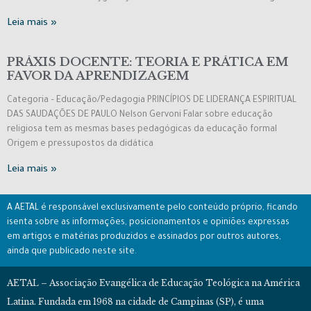
Leia mais »
PRÁXIS DOCENTE: TEORIA E PRÁTICA EM
FAVOR DA APRENDIZAGEM
Categoria – Educação/Pedagogia PRINCÍPIOS DE LIDERANÇA ESPIRITUAL
DAS SAUDAÇÕES DE PAULO Nelson Gervoni Falar sobre educação
religiosa tem as mesmas bases pedagógicas da educação formal
Origem e pressupostos da didática
Leia mais »
A AETAL é responsável exclusivamente pelo conteúdo próprio, ficando
isenta sobre as informações, posicionamentos e opiniões expressas
em artigos e matérias produzidos e assinados por outros autores,
ainda que publicado neste site.
AETAL – Associação Evangélica de Educação Teológica na América
Latina. Fundada em 1968 na cidade de Campinas (SP), é uma