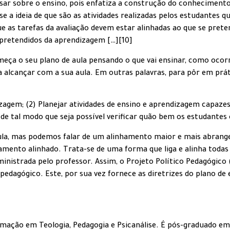
ar sobre o ensino, pois enfatiza a construção do conhecimento a
e a ideia de que são as atividades realizadas pelos estudantes 
e as tarefas da avaliação devem estar alinhadas ao que se prete
 pretendidos da aprendizagem […][10]
eça o seu plano de aula pensando o que vai ensinar, como ocorr
eja alcançar com a sua aula. Em outras palavras, para pôr em pr
izagem; (2) Planejar atividades de ensino e aprendizagem capazes
o de tal modo que seja possível verificar quão bem os estudante
ula, mas podemos falar de um alinhamento maior e mais abrange
ento alinhado. Trata-se de uma forma que liga e alinha todas 
 ministrada pelo professor. Assim, o Projeto Político Pedagógic
edagógico. Este, por sua vez fornece as diretrizes do plano de e
rmação em Teologia, Pedagogia e Psicanálise. É pós-graduado em