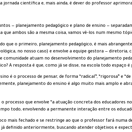
 jornada científica e, mais ainda, é dever do professor aprimora
ssuntos — planejamento pedagógico e plano de ensino — separad
sa que ambos são a mesma coisa, vamos vê-los num mesmo tópic
 que o primeiro, planejamento pedagógico, é mais abrangente, 
ológica, no nosso caso) e envolve a equipe gestora — diretoria,
 e comunidade atuam no desenvolvimento do planejamento pedag
o? A resposta é que, como já se disse, na escola todo espaço é 
sino é o processo de pensar, de forma “radical”, “rigorosa” e “d
ente, planejamento do ensino é algo muito mais amplo e abran
 o processo que envolve “a atuação concreta dos educadores no 
tempo todo, envolvendo a permanente interação entre os educad
foco mais fechado e se restringe ao que o professor fará numa 
e já definido anteriormente, buscando atender objetivos e expect