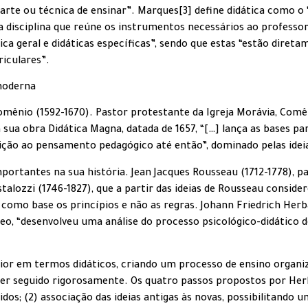
a “arte ou técnica de ensinar”. Marques[3] define didática como
a disciplina que reúne os instrumentos necessários ao professor
ica geral e didáticas específicas”, sendo que estas “estão diret
riculares”.
moderna
mênio (1592-1670). Pastor protestante da Igreja Morávia, Comêni
ua obra Didática Magna, datada de 1657, “[…] lança as bases pa
sição ao pensamento pedagógico até então”, dominado pelas ideia
ortantes na sua história. Jean Jacques Rousseau (1712-1778), p
talozzi (1746-1827), que a partir das ideias de Rousseau conside
como base os princípios e não as regras. Johann Friedrich Herba
eo, “desenvolveu uma análise do processo psicológico-didático d
ior em termos didáticos, criando um processo de ensino orga
 ser seguido rigorosamente. Os quatro passos propostos por Her
s; (2) associação das ideias antigas às novas, possibilitando um