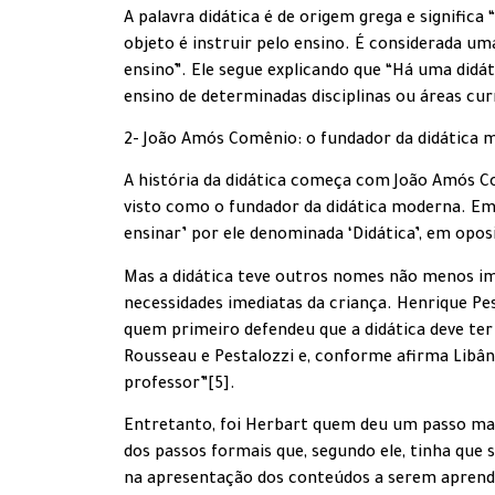
A palavra didática é de origem grega e signific
objeto é instruir pelo ensino. É considerada um
ensino”. Ele segue explicando que “Há uma didát
ensino de determinadas disciplinas ou áreas cur
2- João Amós Comênio: o fundador da didática 
A história da didática começa com João Amós Co
visto como o fundador da didática moderna. Em s
ensinar’ por ele denominada ‘Didática’, em opo
Mas a didática teve outros nomes não menos imp
necessidades imediatas da criança. Henrique Pes
quem primeiro defendeu que a didática deve ter 
Rousseau e Pestalozzi e, conforme afirma Libân
professor”[5].
Entretanto, foi Herbart quem deu um passo ma
dos passos formais que, segundo ele, tinha que
na apresentação dos conteúdos a serem aprendido