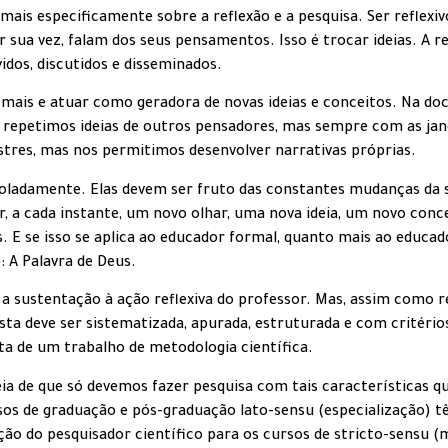
 mais especificamente sobre a reflexão e a pesquisa. Ser reflexiv
ua vez, falam dos seus pensamentos. Isso é trocar ideias. A ref
os, discutidos e disseminados.
 mais e atuar como geradora de novas ideias e conceitos. Na do
ue repetimos ideias de outros pensadores, mas sempre com as jan
tres, mas nos permitimos desenvolver narrativas próprias.
isoladamente. Elas devem ser fruto das constantes mudanças da 
, a cada instante, um novo olhar, uma nova ideia, um novo conce
. E se isso se aplica ao educador formal, quanto mais ao educa
 A Palavra de Deus.
 a sustentação à ação reflexiva do professor. Mas, assim como r
 esta deve ser sistematizada, apurada, estruturada e com crité
ta de um trabalho de metodologia científica.
a de que só devemos fazer pesquisa com tais características q
os de graduação e pós-graduação lato-sensu (especialização) t
ção do pesquisador científico para os cursos de stricto-sensu (