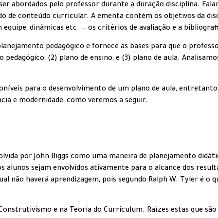
r abordados pelo professor durante a duração disciplina. Fala
 de conteúdo curricular. A ementa contém os objetivos da disc
 equipe, dinâmicas etc. — os critérios de avaliação e a bibliografi
planejamento pedagógico e fornece as bases para que o professo
to pedagógico; (2) plano de ensino; e (3) plano de aula. Analisa
poníveis para o desenvolvimento de um plano de aula, entretant
ncia e modernidade, como veremos a seguir.
olvida por John Biggs como uma maneira de planejamento didátic
os alunos sejam envolvidos ativamente para o alcance dos resul
al não haverá aprendizagem, pois segundo Ralph W. Tyler é o que
Construtivismo e na Teoria do Curriculum. Raízes estas que sã