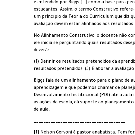
é entendido por Biggs […] como a base para pens
estudantes. Assim, o termo Construtivo refere-s
um princípio da Teoria do Curriculum que diz qu
avaliação devem estar alinhados aos resultados
No Alinhamento Construtivo, o docente não com
ele inicia se perguntando quais resultados des
deverá:
(1) Definir os resultados pretendidos da aprend
resultados pretendidos; (3) Elaborar a avaliaçã
Biggs fala de um alinhamento para o plano de a
aprendizagem e que podemos chamar de planejam
Desenvolvimento Institucional (PDI) até a aula
as ações da escola, dá suporte ao planejamento p
de aula.
______________________________________
[1] Nelson Gervoni é pastor anabatista. Tem fo