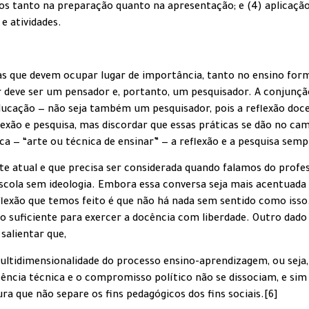
s tanto na preparação quanto na apresentação; e (4) aplicação
e atividades.
s que devem ocupar lugar de importância, tanto no ensino forma
or deve ser um pensador e, portanto, um pesquisador. A conjunç
cação — não seja também um pesquisador, pois a reflexão doce
exão e pesquisa, mas discordar que essas práticas se dão no c
ca — “arte ou técnica de ensinar” — a reflexão e a pesquisa semp
nte atual e que precisa ser considerada quando falamos do prof
escola sem ideologia. Embora essa conversa seja mais acentuada
eflexão que temos feito é que não há nada sem sentido como iss
o suficiente para exercer a docência com liberdade. Outro dado 
salientar que,
multidimensionalidade do processo ensino-aprendizagem, ou seja,
ência técnica e o compromisso político não se dissociam, e sim
a que não separe os fins pedagógicos dos fins sociais.[6]