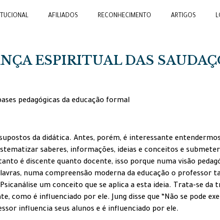
ITUCIONAL
AFILIADOS
RECONHECIMENTO
ARTIGOS
L
ANÇA ESPIRITUAL DAS SAUDAÇ
bases pedagógicas da educação formal
upostos da didática. Antes, porém, é interessante entendermos
istematizar saberes, informações, ideias e conceitos e submete
nto é discente quanto docente, isso porque numa visão pedagóg
lavras, numa compreensão moderna da educação o professor t
canálise um conceito que se aplica a esta ideia. Trata-se da 
e, como é influenciado por ele. Jung disse que “Não se pode exer
essor influencia seus alunos e é influenciado por ele.