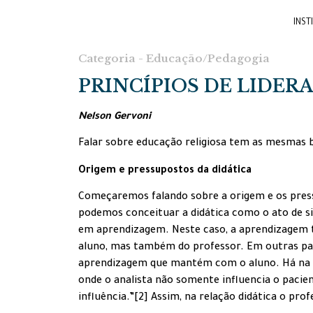
INST
Categoria - Educação/Pedagogia
PRINCÍPIOS DE LIDER
Nelson Gervoni
Falar sobre educação religiosa tem as mesmas 
Origem e pressupostos da didática
Começaremos falando sobre a origem e os press
podemos conceituar a didática como o ato de s
em aprendizagem. Neste caso, a aprendizagem ta
aluno, mas também do professor. Em outras pa
aprendizagem que mantém com o aluno. Há na Psi
onde o analista não somente influencia o pacient
influência.”[2] Assim, na relação didática o prof